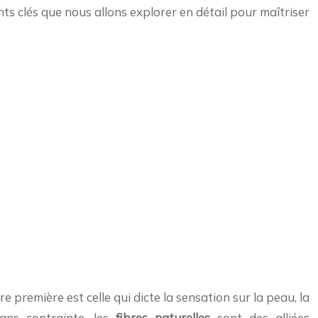
nts clés que nous allons explorer en détail pour maîtriser
 première est celle qui dicte la sensation sur la peau, la
ans contrainte, les
fibres naturelles
sont des alliées