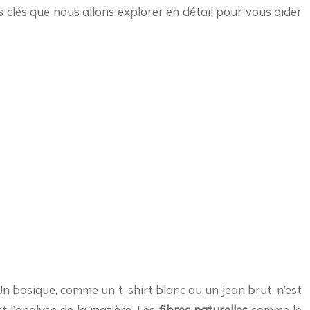
s clés que nous allons explorer en détail pour vous aider
n basique, comme un t-shirt blanc ou un jean brut, n’est
t l’analyse de la matière. Les
fibres naturelles
comme le