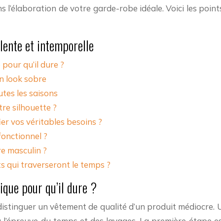
s l’élaboration de votre garde-robe idéale. Voici les point
lente et intemporelle
pour qu’il dure ?
un look sobre
utes les saisons
tre silhouette ?
er vos véritables besoins ?
fonctionnel ?
re masculin ?
 qui traverseront le temps ?
ique pour qu’il dure ?
distinguer un vêtement de qualité d’un produit médiocre. U
à l’épreuve du temps et des lavages. La première étape es